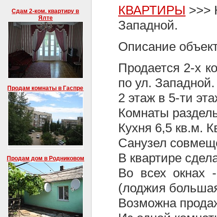
КВАРТИРЫ
>>> К
Сдам 2-ком. квартиру в
Ялте
Западной.
Описание объект
Продается 2-х к
по ул. Западной.
Продам комнаты в Гаспре
2 этаж в 5-ти эт
Комнаты раздельн
Кухня 6,5 кв.м. 
Санузел совмеще
В квартире сдел
Продам дом в Родниковом
Во всех окнах 
(лоджия большая
Возможна прода