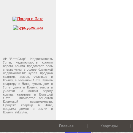
АН "ЯлтаСтар" - Недвижимость
Ялты, недвижимость южного
берега Крыма предлагает весь
спектр услуг в сфере Крымской
недвижимости: купля продажа
квартир, домов, участков в
Крыму, в Большой Ялте. Купить
квартиру в Ялте, купить дом в
Ялте, дома в Крыму, земля и
участки на южном берегу
крыма, квартиры в Большой
Ялте - множество объектов
Крымской недвижимости.
Продажа квартир в Ялте,
продажа домов и земли в
Крыму. YaltaStar.
Главная
|
Квартиры
|