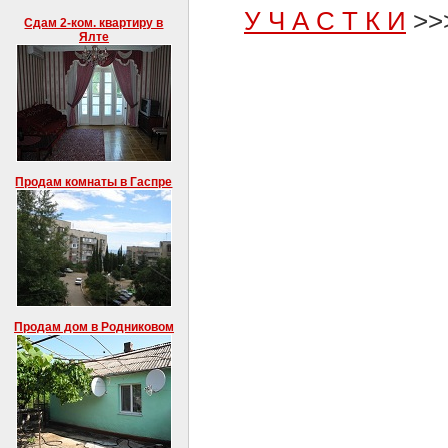
У Ч А С Т К И
>>>
Сдам 2-ком. квартиру в
Ялте
Продам комнаты в Гаспре
Продам дом в Родниковом