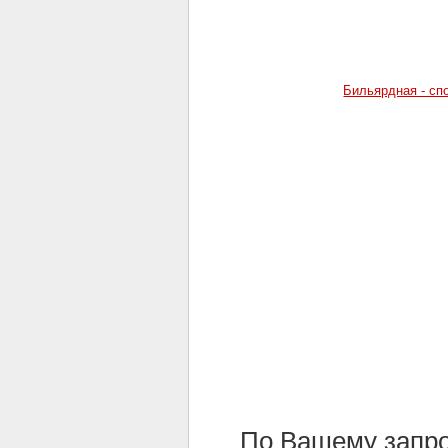
Бильярдная - сп
По Вашему запр