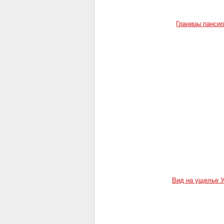
Границы панси
Вид на ущелье 