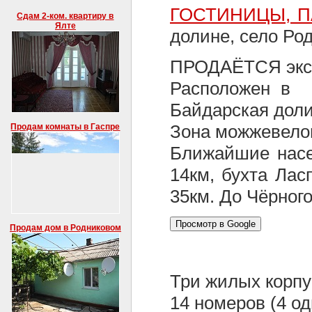
ГОСТИНИЦЫ, 
Сдам 2-ком. квартиру в
Ялте
долине, село Ро
ПРОДАЁТСЯ экск
Расположен в п
Байдарская доли
Зона можжевелов
Продам комнаты в Гаспре
Ближайшие насе
14км, бухта Лас
35км. До Чёрного
Продам дом в Родниковом
Три жилых корпу
14 номеров (4 о