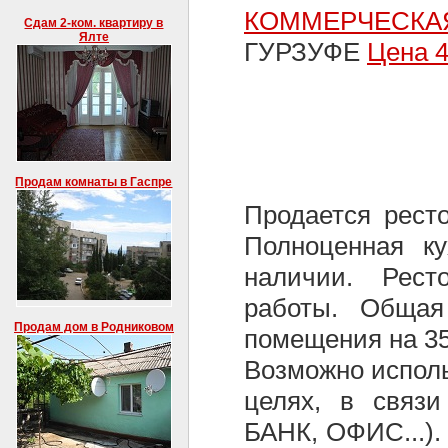
КОММЕРЧЕСК
Сдам 2-ком. квартиру в
Ялте
ГУРЗУФЕ
Цена 
Продам комнаты в Гаспре
Продается ресто
Полноценная к
наличии. Рест
работы. Общая
Продам дом в Родниковом
помещения на 35
Возможно испол
целях, в связ
БАНК, ОФИС...).