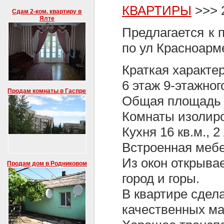
КВАРТИРЫ
>>> 2
Сдам 2-ком. квартиру в
Ялте
Предлагается к 
по ул Красноарм
Краткая характе
6 этаж 9-этажног
Продам комнаты в Гаспре
Общая площадь к
Комнаты изолиро
Кухня 16 кв.м., 2
Встроенная мебе
Из окон открыва
Продам дом в Родниковом
город и горы.
В квартире сдел
качественных ма