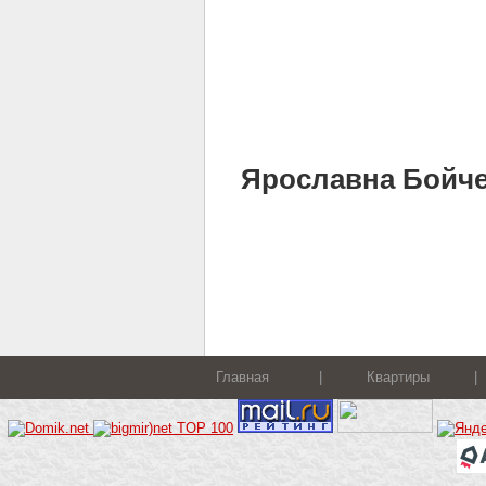
Ярославна Бойченк
Главная
|
Квартиры
|