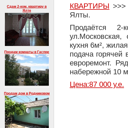
КВАРТИРЫ
>>> 
Сдам 2-ком. квартиру в
Ялте
Ялты.
Продаётся 2-
ул.Московская,
кухня 6м², жила
подача горячей 
Продам комнаты в Гаспре
евроремонт. Ряд
набережной 10 м
Цена:87 000 у.е.
Продам дом в Родниковом