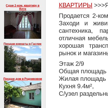
КВАРТИРЫ
>>>Я
Сдам 2-ком. квартиру в
Ялте
Продается 2-ком
Заходи и живи:
сантехника, па
отличная мебель
хорошая трансп
Продам комнаты в Гаспре
рынок и магазин
Этаж 2/9
Общая площадь 
Жилая площадь 
Продам дом в Родниковом
Кухня 9.4м²,
С/узел раздельн