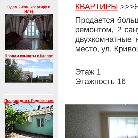
КВАРТИРЫ
>>>Я
Сдам 2-ком. квартиру в
Ялте
Продается боль
ремонтом, 2 сан
двухкомнатные 
место, ул. Крив
Продам комнаты в Гаспре
Этаж 1
Этажность 16
Продам дом в Родниковом