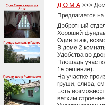
Д О М А
>>> Дом
Сдам 2-ком. квартиру в
Ялте
Предлагается на 
Добротный отдел
Хороший фундаме
Один этаж, возм
Продам комнаты в Гаспре
В доме 2 комнат
Удобства во двор
Площадь участка -
1е решение).
На участке произ
Продам дом в Родниковом
груши, слива, с
Есть возможност
ветхим строение