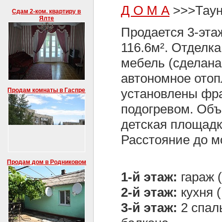
Д О М А
>>>Таун
Сдам 2-ком. квартиру в
Ялте
Продается 3-эта
116.6м². Отделка
мебель (сделана 
автономное отоп
установлены фра
Продам комнаты в Гаспре
подогревом. Объ
детская площадка
Расстояние до мо
Продам дом в Родниковом
1-й этаж:
гараж (
2-й этаж:
кухня (
3-й этаж:
2 спаль