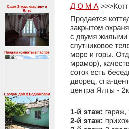
Д О М А
>>>Котт
Сдам 2-ком. квартиру в
Ялте
Продается котте
закрытом охраня
с двумя жилыми 
спутниковое тел
море и горы. От
Продам комнаты в Гаспре
мрамор), качест
соток есть бесе
дворец, спа-цент
центра Ялты - 2к
Продам дом в Родниковом
1-й этаж:
гараж,
2-й этаж:
прихожа