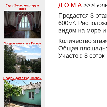
Д О М А
>>>Боль
Сдам 2-ком. квартиру в
Ялте
Продается 3-эт
600м². Располож
видом на море и
Количество этаж
Продам комнаты в Гаспре
Общая площадь:
Участок: 8 соток
Продам дом в Родниковом