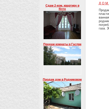
Д О М
Сдам 2-ком. квартиру в
Ялте
Продае
пласти
ванная
родник
погреб
газа. 
Продам комнаты в Гаспре
Продам дом в Родниковом