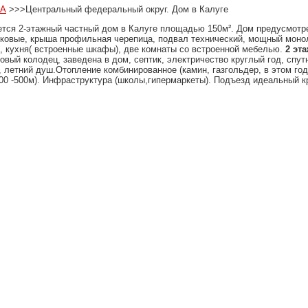
 А
>>>Центральный федеральный округ. Дом в Калуге
тся 2-этажный частный дом в Калуге площадью 150м².
Дом предусмотре
ковые, крыша профильная черепица, подвал технический, мощный мон
, кухня( встроенные шкафы), две комнаты со встроенной мебелью.
2 эта
овый колодец, заведена в дом, септик, электричество круглый год, спут
, летний душ.Отопление комбинированное (камин, газгольдер, в этом го
300 -500м). Инфраструктура (школы,гипермаркеты). Подъезд идеальный к