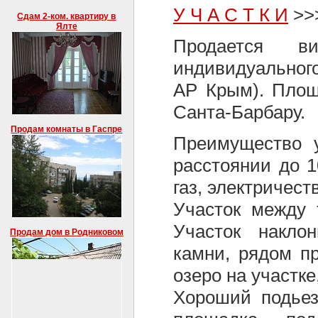
У Ч А С Т К И
>>
Сдам 2-ком. квартиру в
Ялте
Продается в
индивидуальног
АР Крым). Площ
Санта-Барбару.
Продам комнаты в Гаспре
Преимущество у
расстоянии до 1
газ, электричеств
Участок между 
Участок накло
Продам дом в Родниковом
камни, рядом п
озеро на участке
Хороший подьез