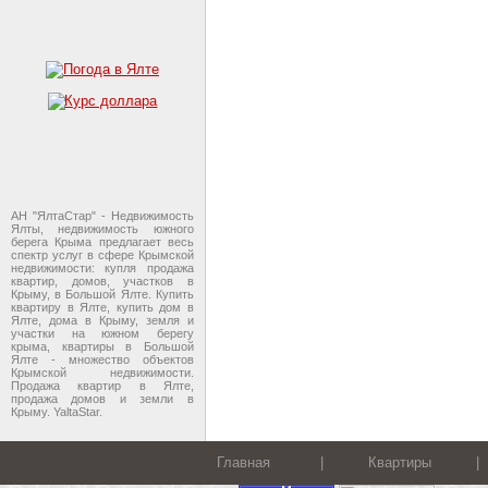
АН "ЯлтаСтар" - Недвижимость
Ялты, недвижимость южного
берега Крыма предлагает весь
спектр услуг в сфере Крымской
недвижимости: купля продажа
квартир, домов, участков в
Крыму, в Большой Ялте. Купить
квартиру в Ялте, купить дом в
Ялте, дома в Крыму, земля и
участки на южном берегу
крыма, квартиры в Большой
Ялте - множество объектов
Крымской недвижимости.
Продажа квартир в Ялте,
продажа домов и земли в
Крыму. YaltaStar.
Главная
|
Квартиры
|