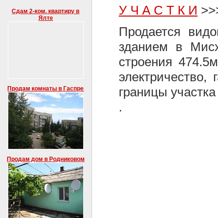
У Ч А С Т К И
>>>
Сдам 2-ком. квартиру в
Ялте
Продается видо
зданием в Мисх
строения 474.5м
электричество, 
границы участка
Продам комнаты в Гаспре
.
Продам дом в Родниковом