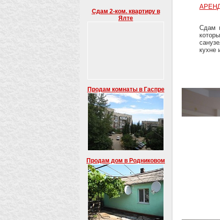
АРЕН
Сдам 2-ком. квартиру в
Ялте
Сдам 
которы
сануз
кухне 
Продам комнаты в Гаспре
Продам дом в Родниковом